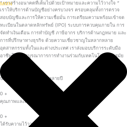
“ เราสร้างอนาคตที่เต็มไปด้วยเป้าหมายและความไว้วางใจ “
Skip
MMN
เราให้บริการด้านบัญชีอย่างครบวงจร ครอบคลุมทั้งการตรวจ
to
สอบบัญชีและการให้ความเชื่อมั่น การเตรียมความพร้อมเข้าจด
content
ทะเบียนในตลาดหลักทรัพย์ (IPO) ระบบการควบคุมภายใน การ
จัดทำเงินเดือน การทำบัญชี ภาษีอากร บริการด้านกฎหมาย และ
การที่ปรึกษาทางธุรกิจ ด้วยความเชี่ยวชาญในหลากหลาย
อุตสาหกรรมทั้งในและต่างประเทศ เราส่งมอบบริการระดับมือ
อาชีพโดยการบูรณาการการทำงานร่วมกับเทคโนโลยีที่ทันสมัย
0
+
ประสบการณ์อันยาวนานหลายปี
0
+
คุณภาพและผลงานการันตีด้วยรางวัล
0
+
ได้รับความไว้วางใจจากลูกค้าชั้นนำ