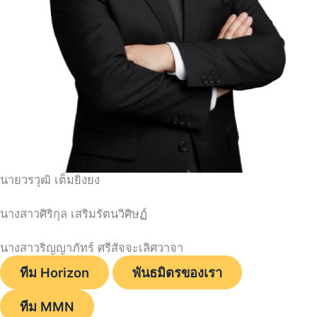
นายวรวุฒิ เต็มยิ่งยง
นางสาวศิริกุล เสริมรัตนวิศิษฏ์
นางสาวริญญาภัทร์ ศรีสัจจะเลิศวาจา
ทีม Horizon
พันธมิตรของเรา
ทีม MMN